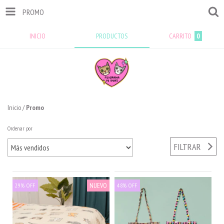
PROMO
INICIO
PRODUCTOS
CARRITO
0
Inicio
/
Promo
Ordenar por
FILTRAR
NUEVO
29
%
OFF
48
%
OFF