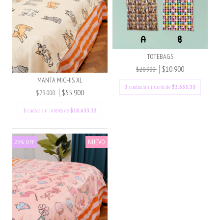
TOTEBAGS
$10.900
$20.900
MANTA MICHIS XL
3
cuotas sin interés de
$3.633,33
$55.900
$79.000
3
cuotas sin interés de
$18.633,33
NUEVO
29
%
OFF